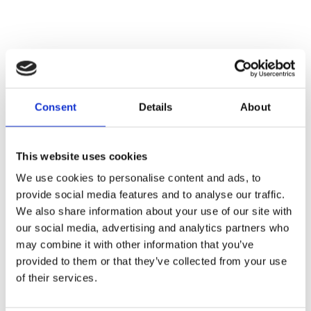
Consent
Details
About
This website uses cookies
Des millions de personnes concernées
We use cookies to personalise content and ads, to
Parce qu’elle ne peut être mécanisée au stade de
provide social media features and to analyse our traffic.
We also share information about your use of our site with
la cueillette des fruits, la culture du palmier à huile
our social media, advertising and analytics partners who
fait vivre directement ou indirectement des
may combine it with other information that you’ve
millions de personnes dans les pays où elle est
provided to them or that they’ve collected from your use
implantée. Précisément, ce sont 590 000
of their services.
personnes en Malaisie et jusqu’à 7 millions de
personnes en Indonésie qui vivent de l’industrie